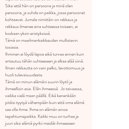
Siksi että hän on persoona ja minä olen 
persoona, ja suhde on paikka, jossa persoonat 
kohtaavat. Jumala nimittäin on rakkaus ja 
rakkaus ilmenee aina suhteessa toiseen, ei 
koskaan yksin eristyksissä. 
Tämä on maailmankaikkeuden mullistavin 
tosiasia. 
Ihminen ei löydä lepoa eikä turvaa ennen kuin 
antautuu tähän suhteeseen ja alkaa elää siinä. 
Ilman rakkautta on vain pelko, levottomuus ja 
huoli tulevaisuudesta. 
Tämä on minun elämäni suurin löytö ja 
ihmeellisin asia. Elän ihmeessä.  Jo taivaassa, 
vaikka vielä maan päällä. Eikä kenenkään 
pitäisi tyytyä vähempään kuin että oma elämä 
saa olla ihme. Ihme on elämän ainoa 
tapahtumapaikka. Kaikki muu on turhaa ja 
juuri siksi elämä pyrkii meidät ihmeeseen 