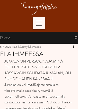
Päivitys
6.7.2022
1 min käytetty lukemiseen
ELÄ IHMEESSÄ
JUMALA ON PERSOONA JA MINÄ 
OLEN PERSOONA. SIKSI PAIKKA, 
JOSSA VOIN KOHDATA JUMALAN, ON 
SUHDE HÄNEN KANSSAAN
Jumalaa en voi löytää ajattelemalla tai 
filosofoimalla saatikka ryhtymällä 
uskonnolliseksi. Ainoastaan antautumalla 
suhteeseen hänen kanssaan. Suhde on hänen 
tapansa saattaa itsensä tunnetuksi. Miksi? 