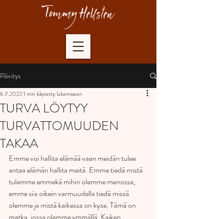
Päivitys
6.7.2022
1 min käytetty lukemiseen
TURVA LÖYTYY
TURVATTOMUUDEN
TAKAA
Emme voi hallita elämää vaan meidän tulee 
antaa elämän hallita meitä. Emme tiedä mistä 
tulemme emmekä mihin olemme menossa, 
emme siis oikein varmuudella tiedä missä 
olemme ja mistä kaikessa on kyse. Tämä on 
matka, jossa olemme ymmällä. Kaiken 