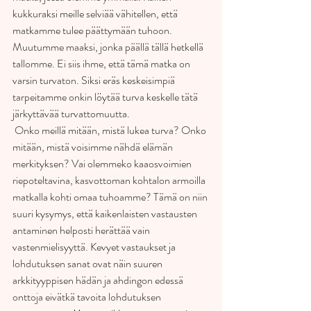
kukkuraksi meille selviää vähitellen, että 
matkamme tulee päättymään tuhoon. 
Muutumme maaksi, jonka päällä tällä hetkellä 
tallomme. Ei siis ihme, että tämä matka on 
varsin turvaton. Siksi eräs keskeisimpiä 
tarpeitamme onkin löytää turva keskelle tätä 
järkyttävää turvattomuutta.
 Onko meillä mitään, mistä lukea turva? Onko 
mitään, mistä voisimme nähdä elämän 
merkityksen? Vai olemmeko kaaosvoimien 
riepoteltavina, kasvottoman kohtalon armoilla 
matkalla kohti omaa tuhoamme? Tämä on niin 
suuri kysymys, että kaikenlaisten vastausten 
antaminen helposti herättää vain 
vastenmielisyyttä. Kevyet vastaukset ja 
lohdutuksen sanat ovat näin suuren 
arkkityyppisen hädän ja ahdingon edessä 
onttoja eivätkä tavoita lohdutuksen 