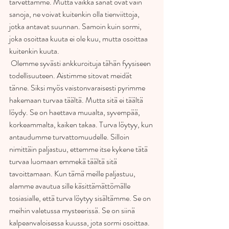
tarvettamme. Mutta vaikka sanat ovat vain 
sanoja, ne voivat kuitenkin olla tienviittoja, 
jotka antavat suunnan. Samoin kuin sormi, 
joka osoittaa kuuta ei ole kuu, mutta osoittaa 
kuitenkin kuuta.
 Olemme syvästi ankkuroituja tähän fyysiseen 
todellisuuteen. Aistimme sitovat meidät 
tänne. Siksi myös vaistonvaraisesti pyrimme 
hakemaan turvaa täältä. Mutta sitä ei täältä 
löydy. Se on haettava muualta, syvempää, 
korkeammalta, kaiken takaa. Turva löytyy, kun 
antaudumme turvattomuudelle. Silloin 
nimittäin paljastuu, ettemme itse kykene tätä 
turvaa luomaan emmekä täältä sitä 
tavoittamaan. Kun tämä meille paljastuu, 
alamme avautua sille käsittämättömälle 
tosiasialle, että turva löytyy sisältämme. Se on 
meihin valetussa mysteerissä. Se on siinä 
kalpeanvaloisessa kuussa, jota sormi osoittaa.  