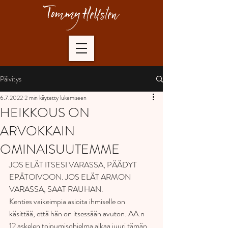
Päivitys
6.7.2022
2 min käytetty lukemiseen
HEIKKOUS ON
ARVOKKAIN
OMINAISUUTEMME
JOS ELÄT ITSESI VARASSA, PÄÄDYT 
EPÄTOIVOON. JOS ELÄT ARMON 
VARASSA, SAAT RAUHAN.
Kenties vaikeimpia asioita ihmiselle on 
käsittää, että hän on itsessään avuton. AA:n 
12 askelen toipumisohjelma alkaa juuri tämän 