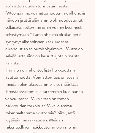
voimattomuuden tunnustamisesta. 
”Myönsimme voimattomuutemme alkoholiin 
nähden ja että elämämme oli muodostunut 
sellaiseksi, ettemme omin voimin kyenneet 
selviytymään.” Tämä ohjelma oli alun perin 
syntynyt alkoholistien keskuudessa 
alkoholistien toipumisohjelmaksi. Mutta on 
selvää, että siinä on lausuttu jotain meistä 
kaikista. 
 Ihminen on rakenteellista heikkoutta ja 
avuttomuutta. Voimattomuus on syvällä 
meidän olemuksessamme ja se määrittää 
ihmistä syvemmin ja tarkemmin kuin hänen 
vahvuutensa. Mikä sitten on tämän 
heikkouden tarkoitus? Miksi olemme 
rakenteeltamme avuttomia? Siksi, että 
löytäisimme rakkauden. Meidän 
rakenteellinen heikkoutemme on meihin 