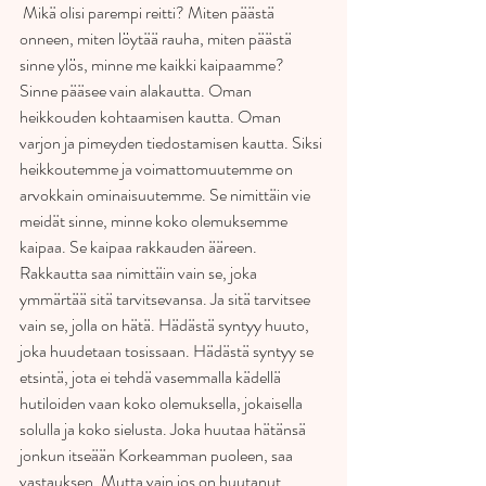
 Mikä olisi parempi reitti? Miten päästä 
onneen, miten löytää rauha, miten päästä 
sinne ylös, minne me kaikki kaipaamme? 
Sinne pääsee vain alakautta. Oman 
heikkouden kohtaamisen kautta. Oman 
varjon ja pimeyden tiedostamisen kautta. Siksi 
heikkoutemme ja voimattomuutemme on 
arvokkain ominaisuutemme. Se nimittäin vie 
meidät sinne, minne koko olemuksemme 
kaipaa. Se kaipaa rakkauden ääreen. 
Rakkautta saa nimittäin vain se, joka 
ymmärtää sitä tarvitsevansa. Ja sitä tarvitsee 
vain se, jolla on hätä. Hädästä syntyy huuto, 
joka huudetaan tosissaan. Hädästä syntyy se 
etsintä, jota ei tehdä vasemmalla kädellä 
hutiloiden vaan koko olemuksella, jokaisella 
solulla ja koko sielusta. Joka huutaa hätänsä 
jonkun itseään Korkeamman puoleen, saa 
vastauksen. Mutta vain jos on huutanut 