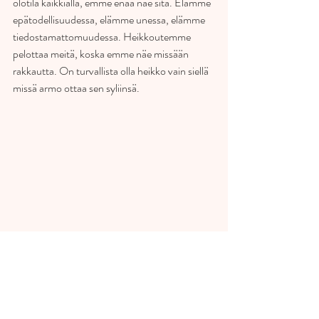
olotila kaikkialla, emme enää näe sitä. Elämme 
epätodellisuudessa, elämme unessa, elämme 
tiedostamattomuudessa. Heikkoutemme 
pelottaa meitä, koska emme näe missään 
rakkautta. On turvallista olla heikko vain siellä 
missä armo ottaa sen syliinsä.