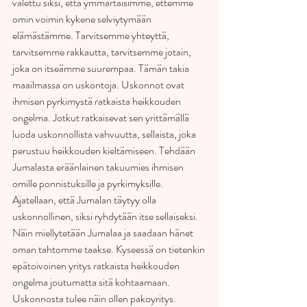
valettu siksi, että ymmärtäisimme, ettemme 
omin voimin kykene selviytymään 
elämästämme. Tarvitsemme yhteyttä, 
tarvitsemme rakkautta, tarvitsemme jotain, 
joka on itseämme suurempaa. Tämän takia 
maailmassa on uskontoja. Uskonnot ovat 
ihmisen pyrkimystä ratkaista heikkouden 
ongelma. Jotkut ratkaisevat sen yrittämällä 
luoda uskonnollista vahvuutta, sellaista, joka 
perustuu heikkouden kieltämiseen. Tehdään 
Jumalasta eräänlainen takuumies ihmisen 
omille ponnistuksille ja pyrkimyksille. 
Ajatellaan, että Jumalan täytyy olla 
uskonnollinen, siksi ryhdytään itse sellaiseksi. 
Näin miellytetään Jumalaa ja saadaan hänet 
oman tahtomme taakse. Kyseessä on tietenkin 
epätoivoinen yritys ratkaista heikkouden 
ongelma joutumatta sitä kohtaamaan. 
Uskonnosta tulee näin ollen pakoyritys.