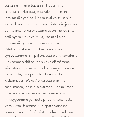
tosissaan. Tämä tosissaan huutaminen 
nimittäin tarkoittaa, että rakkaudelle on 
ihmisessä nyt tilaa. Rakkaus ei voi tulla niin 
kauan kuin ihminen on täynnä itseään ja omaa 
voimaansa. Siksi avuttomuus on merkki siitä, 
että nyt rakkaus voi tulla, koska sille on 
ihmisessä nyt oma huone, oma tila.
 Mutta me ihmiset pelkäämme omaa 
tyhjyyttämme niin paljon, että olemme valmiit 
juoksemaan sitä pakoon koko elämämme. 
Varustaudumme, kontrolloimme ja luomme 
vahvuutta, joka perustuu heikkouden 
kieltämiseen. Miksi? Siksi että elämme 
maailmassa, jossa ei ole armoa. Koska ilman 
armoa ei voi olla heikko, astumme ulos 
ihmisyytemme ytimestä ja luomme sairasta 
vahvuutta. Elämme kuin epätoivoisessa 
unessa. Ja kun tämä näyttää olevan vallitseva 