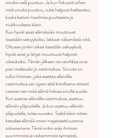
sinulta vielä puuttuu. Ja kun fokusoit siihen 
mitä sinulta puuttuu, tulet helposti katkeraksi, 
koska katsot maailmaa puutteesta ja 
niukkuudesta käsin.
Kun hyvät asiat elämässäsi muuttuvat 
itsestään selvyyksiksi, lakkaat näkemästä niitä. 
Oltuaan jonkin aikaa itsestään selvyyksiä, 
hyvät asiat ja lahjat muuttuvat helposti 
oikeuksiksi. Tämän jälkeen ne vaivihkaa ovat 
pian mielessäsi jo vaatimuksia. Sinusta on 
tullut ihminen, joka asettaa elämälle 
vaatimuksia sen sijaan että kiitollisena ottaisit 
vastaan sen mitä elämä haluaa sinulle suoda.
Kun asettaa elämälle vaatimuksia, asettuu 
elämän yläpuolelle. Ja kun asettuu elämän 
yläpuolelle, tulee suureksi. Sieltä käsin sitten 
katselee elämää oman majesteettiuutensa 
sokaisemana. Tämä onkin eräs ihmisen 
suurimmista ja vaikeimmista synneistä, 