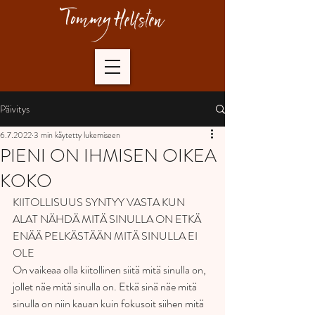
Päivitys
6.7.2022
3 min käytetty lukemiseen
PIENI ON IHMISEN OIKEA
KOKO
KIITOLLISUUS SYNTYY VASTA KUN 
ALAT NÄHDÄ MITÄ SINULLA ON ETKÄ 
ENÄÄ PELKÄSTÄÄN MITÄ SINULLA EI 
OLE
On vaikeaa olla kiitollinen siitä mitä sinulla on, 
jollet näe mitä sinulla on. Etkä sinä näe mitä 
sinulla on niin kauan kuin fokusoit siihen mitä 