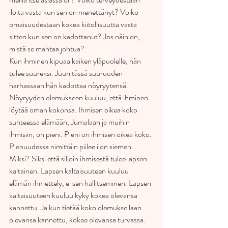
iloita vasta kun sen on menettänyt? Voiko 
omaisuudestaan kokea kiitollisuutta vasta 
sitten kun sen on kadottanut? Jos näin on, 
mistä se mahtaa johtua?
Kun ihminen kipuaa kaiken yläpuolelle, hän 
tulee suureksi. Juuri tässä suuruuden 
harhassaan hän kadottaa nöyryytensä. 
Nöyryyden olemukseen kuuluu, että ihminen 
löytää oman kokonsa. Ihmisen oikea koko 
suhteessa elämään, Jumalaan ja muihin 
ihmisiin, on pieni. Pieni on ihmisen oikea koko. 
Pienuudessa nimittäin piilee ilon siemen. 
Miksi? Siksi että silloin ihmisestä tulee lapsen 
kaltainen. Lapsen kaltaisuuteen kuuluu 
elämän ihmettely, ei sen hallitseminen. Lapsen 
kaltaisuuteen kuuluu kyky kokea olevansa 
kannettu. Ja kun tietää koko olemuksellaan 
olevansa kannettu, kokee olevansa turvassa. 