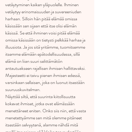
vetäytyminen kaiken yläpuolelle. Ihminen 
vetäytyy erinomaisuuden ja suvereeniuden 
harhaan. Silloin hän pitää elämää omissa 
käsissään sen sijaan että itse olisi elämän 
käsissä. Se että ihminen voisi pitää elämää 
omissa käsissään on tietysti pelkkää harhaa ja 
illuusiota. Ja jos sitä yritämme, tuomitsemme 
itsemme elämään epätodellisuudessa, sillä 
elämä on liian suuri selittämätön 
antautuakseen rajallisen ihmisen hallittavaksi. 
Majesteetti ei taivu pienen ihmisen edessä, 
varsinkaan sellaisen, joka on luonut itsestään 
suuruuskuvitelman.
Näyttää siltä, että suurinta kiitollisuutta 
kokevat ihmiset, jotka ovat elämässään 
menettäneet eniten. Onko siis niin, että vasta 
menetettyämme sen mitä olemme pitäneet 
itsestään selvyytenä, alamme nähdä mitä 
meillä itse asiassa oli? Voiko terveydestään 