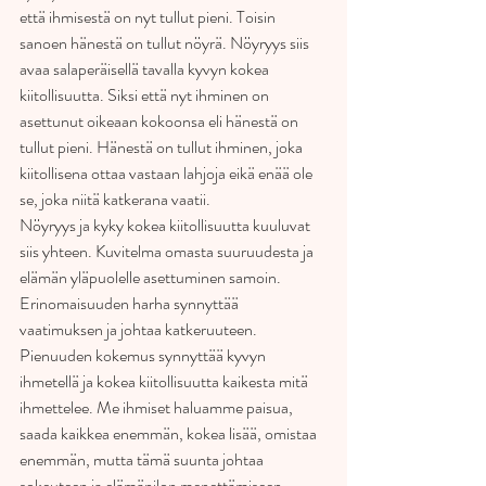
että ihmisestä on nyt tullut pieni. Toisin 
sanoen hänestä on tullut nöyrä. Nöyryys siis 
avaa salaperäisellä tavalla kyvyn kokea 
kiitollisuutta. Siksi että nyt ihminen on 
asettunut oikeaan kokoonsa eli hänestä on 
tullut pieni. Hänestä on tullut ihminen, joka 
kiitollisena ottaa vastaan lahjoja eikä enää ole 
se, joka niitä katkerana vaatii.
Nöyryys ja kyky kokea kiitollisuutta kuuluvat 
siis yhteen. Kuvitelma omasta suuruudesta ja 
elämän yläpuolelle asettuminen samoin. 
Erinomaisuuden harha synnyttää 
vaatimuksen ja johtaa katkeruuteen. 
Pienuuden kokemus synnyttää kyvyn 
ihmetellä ja kokea kiitollisuutta kaikesta mitä 
ihmettelee. Me ihmiset haluamme paisua, 
saada kaikkea enemmän, kokea lisää, omistaa 
enemmän, mutta tämä suunta johtaa 
sokeuteen ja elämänilon menettämiseen. 