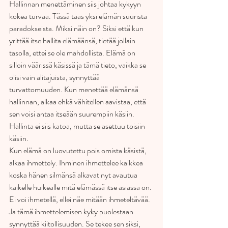
Hallinnan menettäminen siis johtaa kykyyn 
kokea turvaa. Tässä taas yksi elämän suurista 
paradokseista. Miksi näin on? Siksi että kun 
yrittää itse hallita elämäänsä, tietää jollain 
tasolla, ettei se ole mahdollista. Elämä on 
silloin väärissä käsissä ja tämä tieto, vaikka se 
olisi vain alitajuista, synnyttää 
turvattomuuden. Kun menettää elämänsä 
hallinnan, alkaa ehkä vähitellen aavistaa, että 
sen voisi antaa itseään suurempiin käsiin. 
Hallinta ei siis katoa, mutta se asettuu toisiin 
käsiin.
Kun elämä on luovutettu pois omista käsistä, 
alkaa ihmettely. Ihminen ihmettelee kaikkea 
koska hänen silmänsä alkavat nyt avautua 
kaikelle huikealle mitä elämässä itse asiassa on. 
Ei voi ihmetellä, ellei näe mitään ihmeteltävää. 
Ja tämä ihmettelemisen kyky puolestaan 
synnyttää kiitollisuuden. Se tekee sen siksi, 